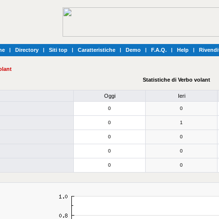
he
|
Directory
|
Siti top
|
Caratteristiche
|
Demo
|
F.A.Q.
|
Help
|
Rivendi
olant
Statistiche di Verbo volant
Oggi
Ieri
0
0
0
1
0
0
0
0
0
0