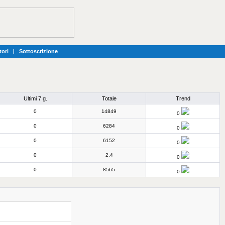
tori
|
Sottoscrizione
Ultimi 7 g.
Totale
Trend
0
14849
0
0
6284
0
0
6152
0
0
2.4
0
0
8565
0