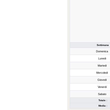
Settimana
Domenica
Lunedi
Martedi
Mercoledi
Giovedi
Venerdi
Sabato
Totale :
Media :