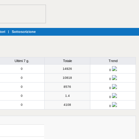
tori
|
Sottoscrizione
Ultimi 7 g.
Totale
Trend
0
14926
0
0
10818
0
0
8576
0
0
1.4
0
0
4108
0