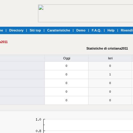
he
|
Directory
|
Siti top
|
Caratteristiche
|
Demo
|
F.A.Q.
|
Help
|
Rivendi
na2011
Statistiche di cristiana2011
Oggi
Ieri
0
0
0
1
0
0
0
0
0
0