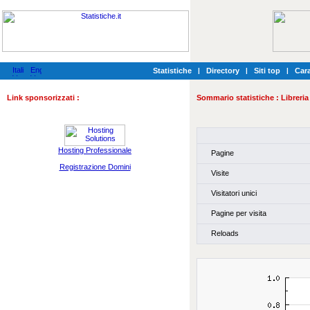
Statistiche
|
Directory
|
Siti top
|
Cara
Link sponsorizzati :
Sommario statistiche :
Libreri
Hosting Professionale
Pagine
Registrazione Domini
Visite
Visitatori unici
Pagine per visita
Reloads