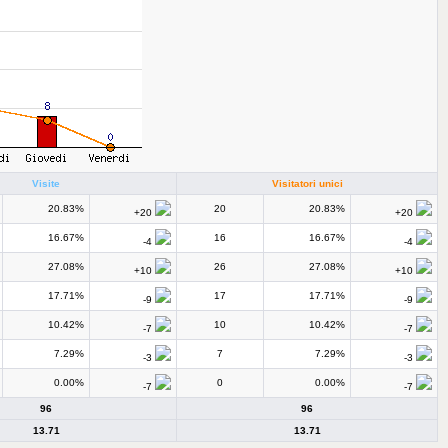
Visite
Visitatori unici
20.83%
20
20.83%
+20
+20
16.67%
16
16.67%
-4
-4
27.08%
26
27.08%
+10
+10
17.71%
17
17.71%
-9
-9
10.42%
10
10.42%
-7
-7
7.29%
7
7.29%
-3
-3
0.00%
0
0.00%
-7
-7
96
96
13.71
13.71