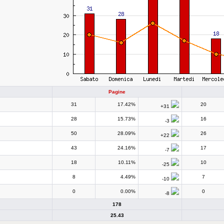
Pagine
31
17.42%
20
+31
28
15.73%
16
-3
50
28.09%
26
+22
43
24.16%
17
-7
18
10.11%
10
-25
8
4.49%
7
-10
0
0.00%
0
-8
178
25.43