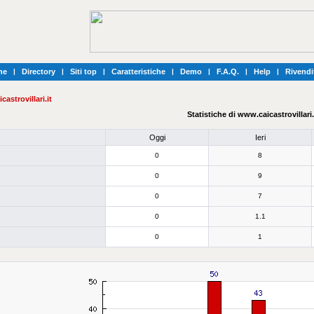
he
|
Directory
|
Siti top
|
Caratteristiche
|
Demo
|
F.A.Q.
|
Help
|
Rivendi
astrovillari.it
Statistiche di www.caicastrovillari.
Oggi
Ieri
0
8
0
9
0
7
0
1.1
0
1