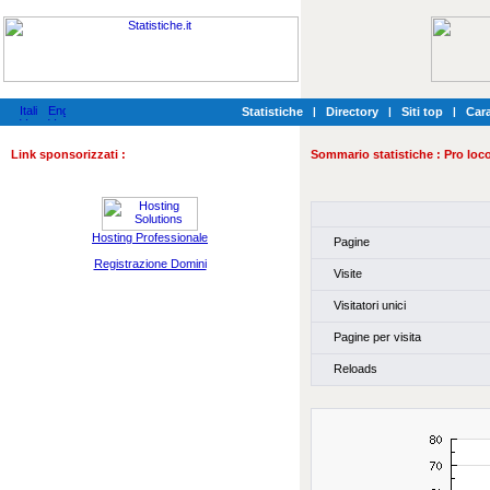
Statistiche
|
Directory
|
Siti top
|
Cara
Link sponsorizzati :
Sommario statistiche :
Pro loc
Hosting Professionale
Pagine
Registrazione Domini
Visite
Visitatori unici
Pagine per visita
Reloads