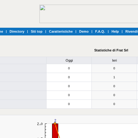
he
|
Directory
|
Siti top
|
Caratteristiche
|
Demo
|
F.A.Q.
|
Help
|
Rivendi
Statistiche di Frat Srl
Oggi
Ieri
0
0
0
1
0
0
0
0
0
0