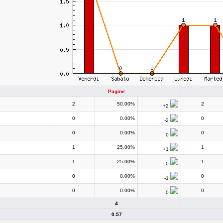
Pagine
2
50.00%
2
+2
0
0.00%
0
-2
0
0.00%
0
0
1
25.00%
1
+1
1
25.00%
1
0
0
0.00%
0
-1
0
0.00%
0
0
4
0.57