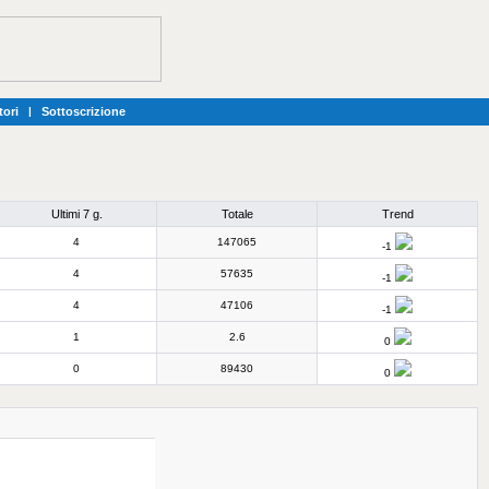
tori
|
Sottoscrizione
Ultimi 7 g.
Totale
Trend
4
147065
-1
4
57635
-1
4
47106
-1
1
2.6
0
0
89430
0