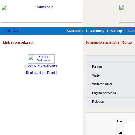
Statistiche
|
Directory
|
Siti top
|
Cara
Link sponsorizzati :
Sommario statistiche :
Egitto
Hosting Professionale
Pagine
Registrazione Domini
Visite
Visitatori unici
Pagine per visita
Reloads