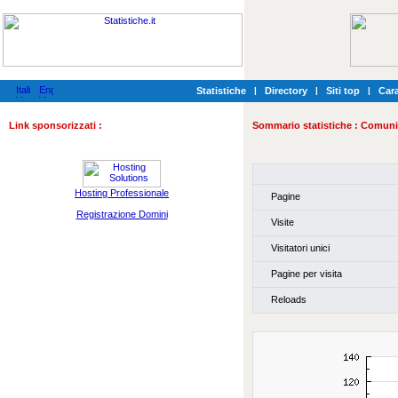
Statistiche
|
Directory
|
Siti top
|
Cara
Link sponsorizzati :
Sommario statistiche :
Comunit
Hosting Professionale
Pagine
Registrazione Domini
Visite
Visitatori unici
Pagine per visita
Reloads