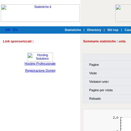
Statistiche
|
Directory
|
Siti top
|
Cara
Link sponsorizzati :
Sommario statistiche :
unla
Hosting Professionale
Pagine
Registrazione Domini
Visite
Visitatori unici
Pagine per visita
Reloads