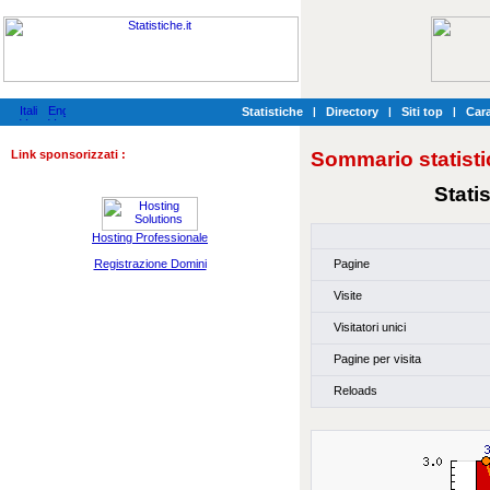
Statistiche
|
Directory
|
Siti top
|
Cara
Link sponsorizzati :
Sommario statisti
Stati
Hosting Professionale
Pagine
Registrazione Domini
Visite
Visitatori unici
Pagine per visita
Reloads