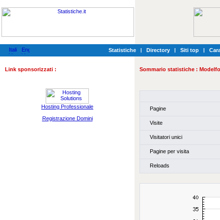
Statistiche
|
Directory
|
Siti top
|
Cara
Link sponsorizzati :
Sommario statistiche :
Modelf
Hosting Professionale
Pagine
Registrazione Domini
Visite
Visitatori unici
Pagine per visita
Reloads