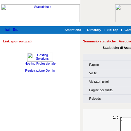
Statistiche
|
Directory
|
Siti top
|
Cara
Link sponsorizzati :
Sommario statistiche :
Associaz
Statistiche di Asso
Hosting Professionale
Pagine
Registrazione Domini
Visite
Visitatori unici
Pagine per visita
Reloads