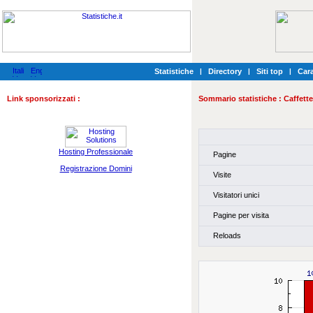
Statistiche
|
Directory
|
Siti top
|
Cara
Link sponsorizzati :
Sommario statistiche :
Caffett
Hosting Professionale
Pagine
Registrazione Domini
Visite
Visitatori unici
Pagine per visita
Reloads