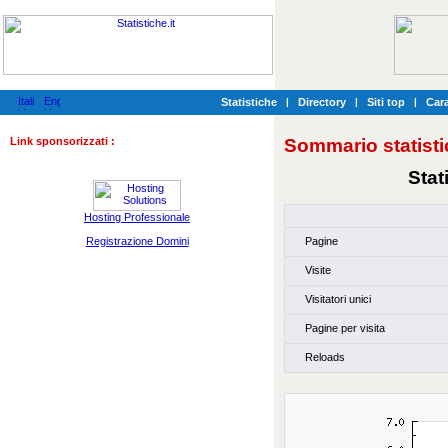
Statistiche
|
Directory
|
Siti top
|
Cara
Link sponsorizzati :
Sommario statisti
Stat
Hosting Professionale
Pagine
Registrazione Domini
Visite
Visitatori unici
Pagine per visita
Reloads