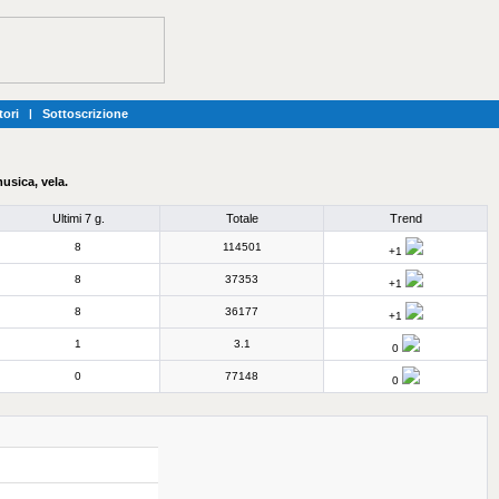
tori
|
Sottoscrizione
musica, vela.
Ultimi 7 g.
Totale
Trend
8
114501
+1
8
37353
+1
8
36177
+1
1
3.1
0
0
77148
0