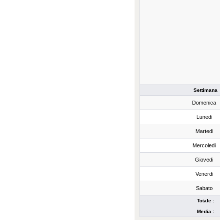
Settimana
Domenica
Lunedi
Martedi
Mercoledi
Giovedi
Venerdi
Sabato
Totale :
Media :