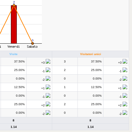
Visite
Visitatori unici
37.50%
3
37.50%
+3
+3
25.00%
2
25.00%
-1
-1
0.00%
0
0.00%
-2
-2
12.50%
1
12.50%
+1
+1
0.00%
0
0.00%
-1
-1
25.00%
2
25.00%
+2
+2
0.00%
0
0.00%
-2
-2
8
8
1.14
1.14