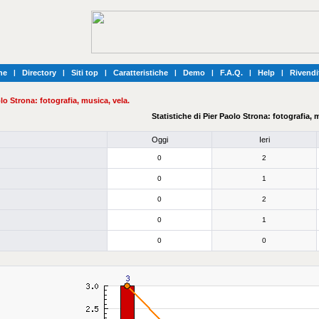
he
|
Directory
|
Siti top
|
Caratteristiche
|
Demo
|
F.A.Q.
|
Help
|
Rivendi
lo Strona: fotografia, musica, vela.
Statistiche di Pier Paolo Strona: fotografia, 
Oggi
Ieri
0
2
0
1
0
2
0
1
0
0