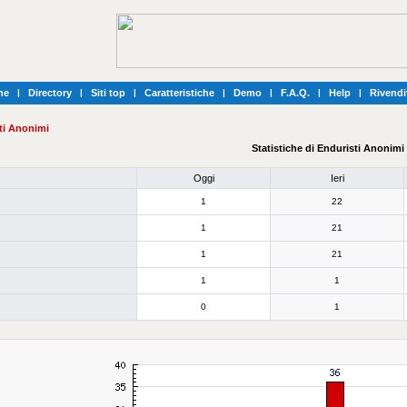
he
|
Directory
|
Siti top
|
Caratteristiche
|
Demo
|
F.A.Q.
|
Help
|
Rivendi
ti Anonimi
Statistiche di Enduristi Anonimi
Oggi
Ieri
1
22
1
21
1
21
1
1
0
1