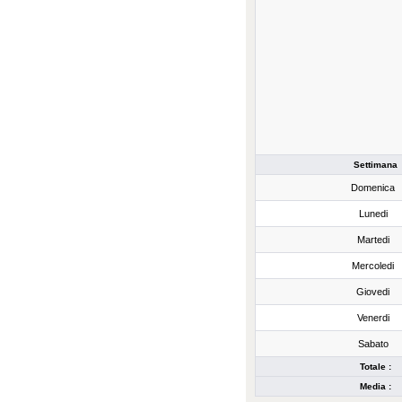
Settimana
Domenica
Lunedi
Martedi
Mercoledi
Giovedi
Venerdi
Sabato
Totale :
Media :