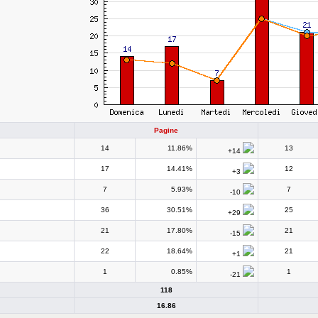
Pagine
14
11.86%
13
+14
17
14.41%
12
+3
7
5.93%
7
-10
36
30.51%
25
+29
21
17.80%
21
-15
22
18.64%
21
+1
1
0.85%
1
-21
118
16.86