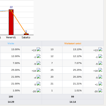
Visite
Visitatori unici
13.00%
13
13.13%
+13
+13
12.00%
12
12.12%
-1
-1
7.00%
7
7.07%
-5
-5
25.00%
25
25.25%
+18
+18
21.00%
20
20.20%
-4
-5
21.00%
21
21.21%
0
+1
1.00%
1
1.01%
-20
-20
100
99
14.29
14.14