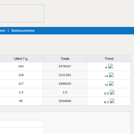
tori
|
Sottoscrizione
Ultimi 7 g.
Totale
Trend
183
5376337
-4
118
2121391
+4
117
1888320
+4
1.6
2.5
-0.5
65
3254946
-8.3