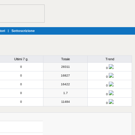
tori
|
Sottoscrizione
Ultimi 7 g.
Totale
Trend
0
28311
0
0
16827
0
0
16422
0
0
1.7
0
0
11484
0