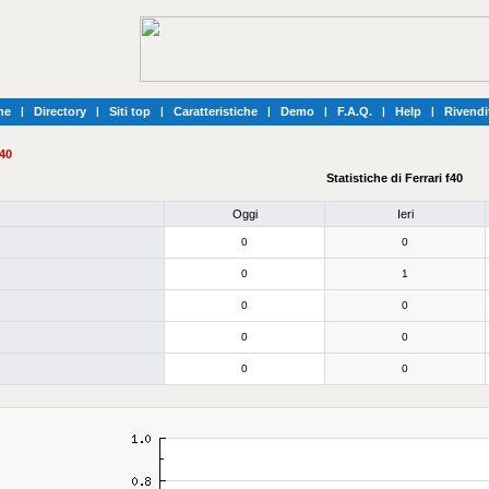
he
|
Directory
|
Siti top
|
Caratteristiche
|
Demo
|
F.A.Q.
|
Help
|
Rivendi
f40
Statistiche di Ferrari f40
Oggi
Ieri
0
0
0
1
0
0
0
0
0
0