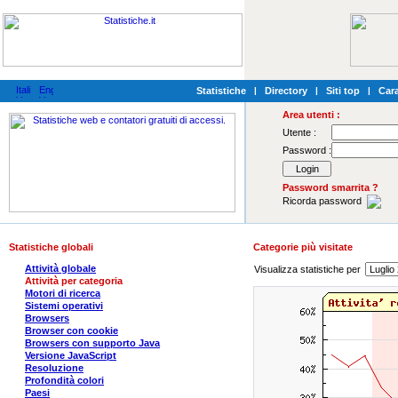
Statistiche
|
Directory
|
Siti top
|
Cara
Area utenti :
Utente :
Password :
Password smarrita ?
Ricorda password
Statistiche globali
Categorie più visitate
Attività globale
Visualizza statistiche per
Attività per categoria
Motori di ricerca
Sistemi operativi
Browsers
Browser con cookie
Browsers con supporto Java
Versione JavaScript
Resoluzione
Profondità colori
Paesi