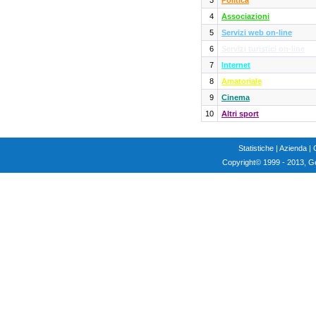
3
Politica
4
Associazioni
5
Servizi web on-line
6
Servizi turistici on-line
7
Internet
8
Amatoriale
9
Cinema
10
Altri sport
Statistiche
|
Azienda
|
Copyright
© 1999 - 2013, G